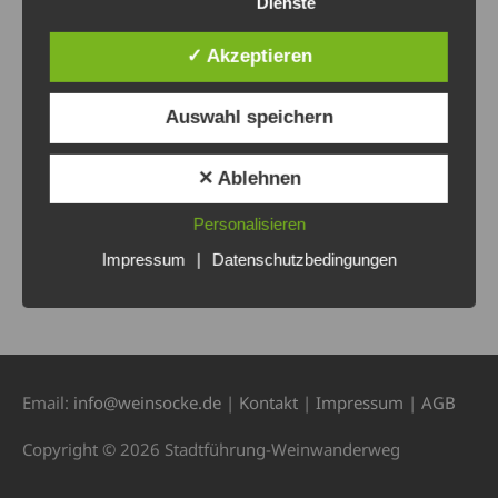
Dienste
✓ Akzeptieren
Auswahl speichern
✕ Ablehnen
Personalisieren
Impressum
|
Datenschutzbedingungen
Email:
info@weinsocke.de
|
Kontakt
|
Impressum
|
AGB
Copyright © 2026 Stadtführung-Weinwanderweg