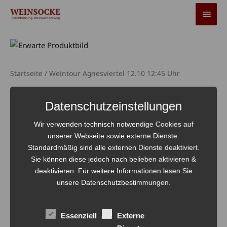
Zum
HAU
Inhalt
springen
Startseite
/ Weintour Agnesviertel 12.10 12:45 Uhr
Weintour Agnesviertel
Datenschutzeinstellungen
12.10 12:45 Uhr
Wir verwenden technisch notwendige Cookies auf
42,00
€
unserer Webseite sowie externe Dienste.
Standardmäßig sind alle externen Dienste deaktiviert.
Nicht vorrätig
Sie können diese jedoch nach belieben aktivieren &
deaktivieren. Für weitere Informationen lesen Sie
Artikelnummer:
10881-1-WEINTOUR-AGNESVIERTEL-12.10-
unsere Datenschutzbestimmungen.
12:45-UHR
inkl. 19 % MwSt.
Essenziell
Externe