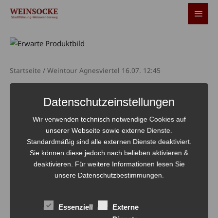
Zum
HAU
Inhalt
springen
Startseite
/ Weintour Agnesviertel 16.07. 12:45
Weintour Agnesviertel
Datenschutzeinstellungen
16.07. 12:45
Wir verwenden technisch notwendige Cookies auf
38,00
€
unserer Webseite sowie externe Dienste.
Standardmäßig sind alle externen Dienste deaktiviert.
Nicht vorrätig
Sie können diese jedoch nach belieben aktivieren &
deaktivieren. Für weitere Informationen lesen Sie
Artikelnummer:
3314-1-WEINTOUR-AGNESVIERTEL-
unsere Datenschutzbestimmungen.
16.07.-12:45
inkl. 19 % MwSt.
Essenziell
Externe