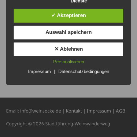
Dienste
✓ Akzeptieren
Auswahl speichern
✕ Ablehnen
Personalisieren
Impressum
|
Datenschutzbedingungen
Email:
info@weinsocke.de
|
Kontakt
|
Impressum
|
AGB
Copyright © 2026 Stadtführung-Weinwanderweg