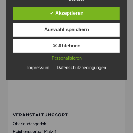
Agnesviertel
Website:
✓ Akzeptieren
www.weinsocke.de
Auswahl speichern
✕ Ablehnen
Personalisieren
Impressum
|
Datenschutzbedingungen
VERANSTALTUNGSORT
Oberlandesgericht
Reichensperger Platz 1