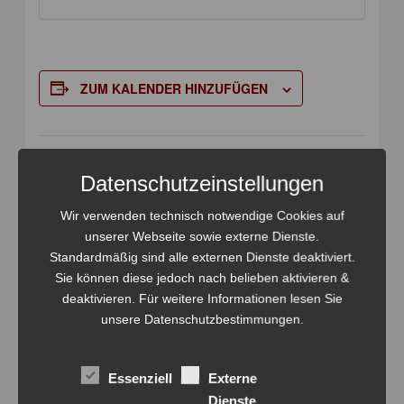
ZUM KALENDER HINZUFÜGEN
DETAILS
VERANSTALTER
Datenschutzeinstellungen
Datum:
Stadtführung
Weinwanderweg
Mai 2
Wir verwenden technisch notwendige Cookies auf
Telefon
unserer Webseite sowie externe Dienste.
Zeit:
Standardmäßig sind alle externen Dienste deaktiviert.
01797851455
12:45 - 16:15
Sie können diese jedoch nach belieben aktivieren &
Veranstalter-Website
Eintritt:
deaktivieren. Für weitere Informationen lesen Sie
anzeigen
42,00€
unsere Datenschutzbestimmungen.
Veranstaltungskategor
ie:
Essenziell
Externe
Weinwanderweg
Dienste